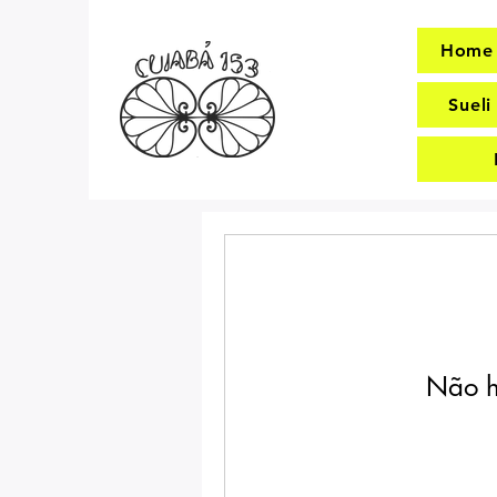
Home
Suel
Não h