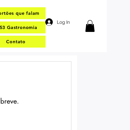
ortões que falam
Log In
53 Gastronomia
Contato
breve.