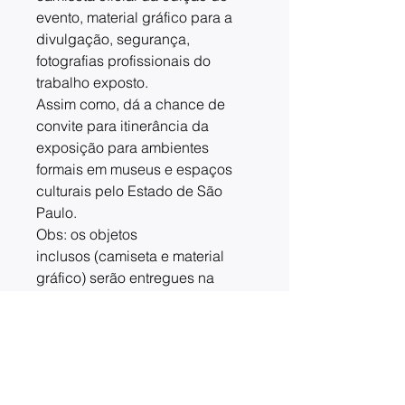
evento, material gráfico para a
divulgação, segurança,
fotografias profissionais do
trabalho exposto.
Assim como, dá a chance de
convite para itinerância da
exposição para ambientes
formais em museus e espaços
culturais pelo Estado de São
Paulo.
Obs: os objetos
inclusos (camiseta e material
gráfico) serão entregues na
Cuiabá 153 na ocasião do
evento, como de costume nas
outras edições, os artistas
inscritos serão contactados pela
organização para mais